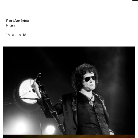
PortAmérica
Nigrán
16. Xullo. 16